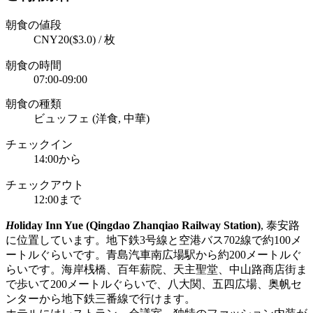
朝食の値段
CNY20($3.0) / 枚
朝食の時間
07:00-09:00
朝食の種類
ビュッフェ (洋食, 中華)
チェックイン
14:00から
チェックアウト
12:00まで
H
oliday Inn Yue (Qingdao Zhanqiao Railway Station)
, 泰安路
に位置しています。地下鉄3号線と空港バス702線で約100メ
ートルぐらいです。青島汽車南広場駅から約200メートルぐ
らいです。海岸桟橋、百年薪院、天主聖堂、中山路商店街ま
で歩いて200メートルぐらいで、八大関、五四広場、奥帆セ
ンターから地下鉄三番線で行けます。